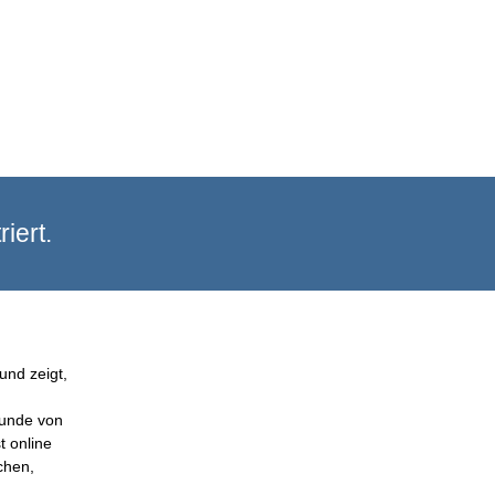
iert.
und zeigt,
Kunde von
t online
chen,