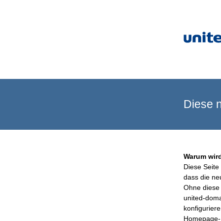
Diese n
Warum wird
Diese Seite 
dass die ne
Ohne diese 
united-doma
konfigurier
Homepage-B